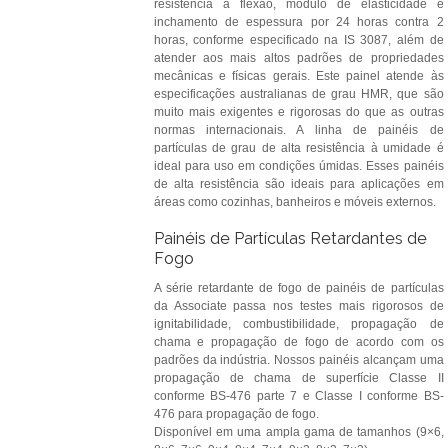
resistência à flexão, módulo de elasticidade e
inchamento de espessura por 24 horas contra 2
horas, conforme especificado na IS 3087, além de
atender aos mais altos padrões de propriedades
mecânicas e físicas gerais. Este painel atende às
especificações australianas de grau HMR, que são
muito mais exigentes e rigorosas do que as outras
normas internacionais. A linha de painéis de
partículas de grau de alta resistência à umidade é
ideal para uso em condições úmidas. Esses painéis
de alta resistência são ideais para aplicações em
áreas como cozinhas, banheiros e móveis externos.
Painéis de Partículas Retardantes de
Fogo
A série retardante de fogo de painéis de partículas
da Associate passa nos testes mais rigorosos de
ignitabilidade, combustibilidade, propagação de
chama e propagação de fogo de acordo com os
padrões da indústria. Nossos painéis alcançam uma
propagação de chama de superfície Classe II
conforme BS-476 parte 7 e Classe I conforme BS-
476 para propagação de fogo.
Disponível em uma ampla gama de tamanhos (9×6,