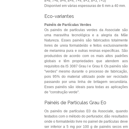
8×6, 7×6, 9×4, 8×4, 7×4, 9×3, 8×3, 7×3)
Disponível em várias espessuras de 6 mm a 40 mm.
Eco-variantes
Painéis de Partículas Verdes
Os painéis de partículas verdes da Associate são
uma maravilha tecnológica e a alegria da Mãe
Natureza. Esses painéis são fabricados totalmente
livres de ureia formaldeído e feitos exclusivamente
de melamina pura e outras resinas específicas. São
produzidos de acordo com os mais altos padrões
globais e têm propriedades que atendem aos
requisitos da IS 3087 Grau I e Grau II. Os painéis são
"verdes" mesmo durante o processo de fabricação,
pois 95% do material utilizado pode ser reciclado
passando por uma linha de britagem secundária.
Esses painéis são ideais para todas as aplicações
de "construção verde".
Painéis de Partículas Grau E0
Os painéis de partículas E0 da Associate, quando
testados com o método do perfurador, dão resultados
onde o formaldeído livre no painel de partículas deve
ser inferior a 5 mg por 100 g de painéis secos em