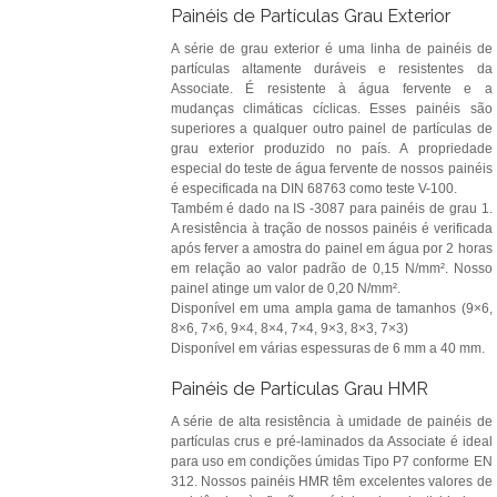
Painéis de Partículas Grau Exterior
A série de grau exterior é uma linha de painéis de
partículas altamente duráveis e resistentes da
Associate. É resistente à água fervente e a
mudanças climáticas cíclicas. Esses painéis são
superiores a qualquer outro painel de partículas de
grau exterior produzido no país. A propriedade
especial do teste de água fervente de nossos painéis
é especificada na DIN 68763 como teste V-100.
Também é dado na IS -3087 para painéis de grau 1.
A resistência à tração de nossos painéis é verificada
após ferver a amostra do painel em água por 2 horas
em relação ao valor padrão de 0,15 N/mm². Nosso
painel atinge um valor de 0,20 N/mm².
Disponível em uma ampla gama de tamanhos (9×6,
8×6, 7×6, 9×4, 8×4, 7×4, 9×3, 8×3, 7×3)
Disponível em várias espessuras de 6 mm a 40 mm.
Painéis de Partículas Grau HMR
A série de alta resistência à umidade de painéis de
partículas crus e pré-laminados da Associate é ideal
para uso em condições úmidas Tipo P7 conforme EN
312. Nossos painéis HMR têm excelentes valores de