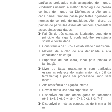
partículas projetados mais avançados do mundo.
Produzidos usando a melhor tecnologia de prensa
contínua do mundo da Dieffenbacher Alemanha,
cada painel também passa por testes rigorosos e
normas de controle de qualidade. Além disso, os
painéis de partículas Associate também apresentam
as seguintes qualidades:
Painéis de três camadas, fabricados segundo o
princípio da viga I, conferindo-lhe resistência
sólida e flexibilidade
Consistência de 100% e estabilidade dimensional
Material de núcleo de alta densidade e alta
capacidade de carga
Superfície de cor clara, ideal para pintura e
laminação
Livre de látex, praticamente sem partículas
estranhas (oferecendo assim maior vida útil da
ferramenta) e pode ser processado limpo sem
lascar
Alta resistência de ligação interna
Revestimento kiss para superfície lisa
Disponível em uma ampla gama de tamanhos
(9×6, 8×6, 7×6, 9×4, 8×4, 7×4, 9×3, 8×3, 7×3)
Disponível em várias espessuras de 6 mm a 40
mm