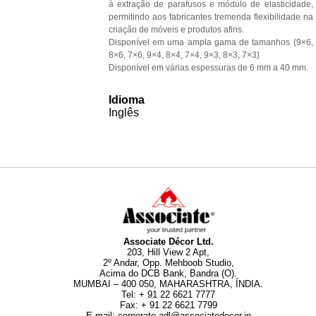
à extração de parafusos e módulo de elasticidade,
permitindo aos fabricantes tremenda flexibilidade na
criação de móveis e produtos afins.
Disponível em uma ampla gama de tamanhos (9×6,
8×6, 7×6, 9×4, 8×4, 7×4, 9×3, 8×3, 7×3)
Disponível em várias espessuras de 6 mm a 40 mm.
Idioma
Inglês
Associate Décor Ltd.
203, Hill View 2 Apt,
2º Andar, Opp. Mehboob Studio,
Acima do DCB Bank, Bandra (O).
MUMBAI – 400 050, MAHARASHTRA, ÍNDIA.
Tel
:
+ 91 22 6621 7777
Fax
:
+ 91 22 6621 7799
E-mail
:
corporate.adl@associatedecor.in